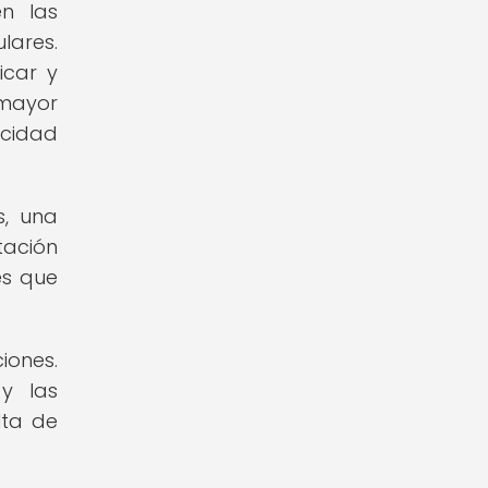
n las
lares.
icar y
 mayor
acidad
s, una
tación
es que
iones.
y las
lta de