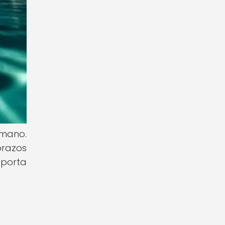
umano.
brazos
aporta