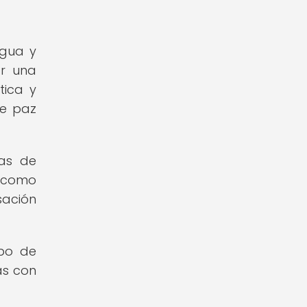
agua y
ar una
tica y
de paz
as de
a como
sación
ipo de
as con