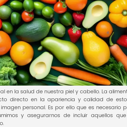
l en la salud de nuestra piel y cabello. La alimen
o directo en la apariencia y calidad de est
imagen personal. Es por ello que es necesario p
umimos y asegurarnos de incluir aquellos qu
o.