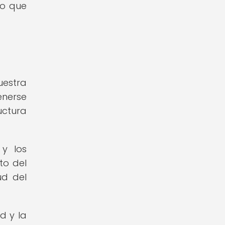
lo que
uestra
enerse
uctura
 y los
to del
ud del
d y la