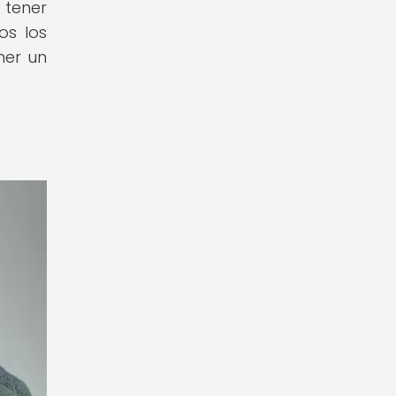
e tener
os los
ner un