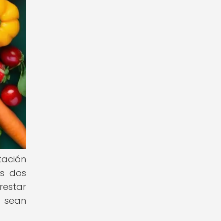
tación
os dos
restar
e sean