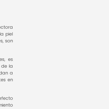
ectora
a piel
s, son
es, es
 de la
udan a
tes en
efecto
miento