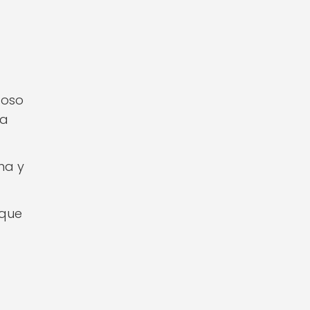
doso
ma
ina y
 que