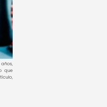
años,
no que
ículo,