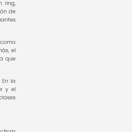
 ring,
ión de
uantes
o como
ás, el
ya que
 En la
r y el
clases
cticar