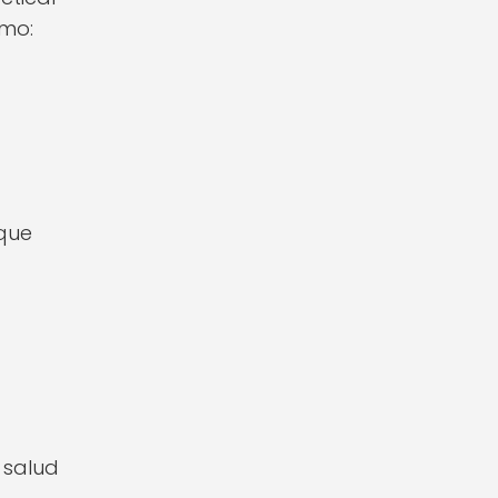
omo:
 que
 salud